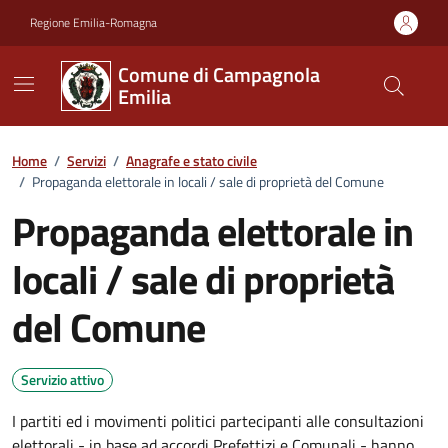
Vai ai contenuti
Vai al footer
Regione Emilia-Romagna
Comune di Campagnola
Emilia
Home
/
Servizi
/
Anagrafe e stato civile
/
Propaganda elettorale in locali / sale di proprietà del Comune
Propaganda elettorale in
locali / sale di proprietà
del Comune
Servizio attivo
I partiti ed i movimenti politici partecipanti alle consultazioni
elettorali - in base ad accordi Prefettizi e Comunali - hanno