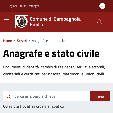
Vai ai contenuti
Vai al footer
Regione Emilia-Romagna
Comune di Campagnola
Emilia
Home
/
Servizi
/
Anagrafe e stato civile
Anagrafe e stato civile
Documenti d'identità, cambio di residenza, servizi elettorali,
cimiteriali e certificati per nascita, matrimoni e unioni civili.
Esplora tutti i servizi
Cerca una parola chiave
Invio
60
servizi trovati in ordine alfabetico