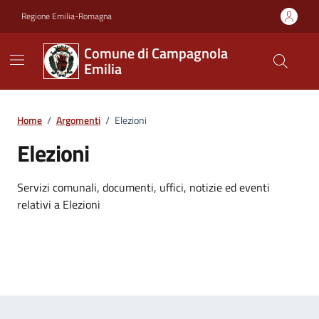
Vai ai contenuti
Vai al footer
Regione Emilia-Romagna
Comune di Campagnola
Emilia
Home
/
Argomenti
/
Elezioni
Elezioni
Dettagli dell'argomento
Servizi comunali, documenti, uffici, notizie ed eventi
relativi a Elezioni