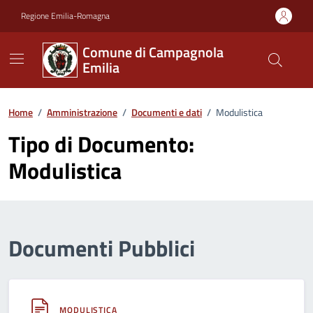
Vai ai contenuti
Vai al footer
Regione Emilia-Romagna
Comune di Campagnola
Emilia
Home
/
Amministrazione
/
Documenti e dati
/
Modulistica
Tipo di Documento:
Modulistica
Documenti Pubblici
MODULISTICA