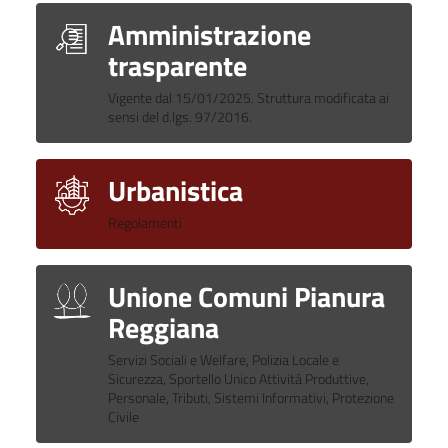
Amministrazione
trasparente
Vigente dal 15/01/2025. Struttura modificata ai
sensi del d.lgs. 97/2016.
Urbanistica
Regolamenti
Unione Comuni Pianura
Reggiana
Servizi Sociali e Welfare, Polizia Locale e
Sicurezza, Sportello Unico Attività Produttive,
Personale, Tributi, Sistemi Informativi, Protezione
Civile