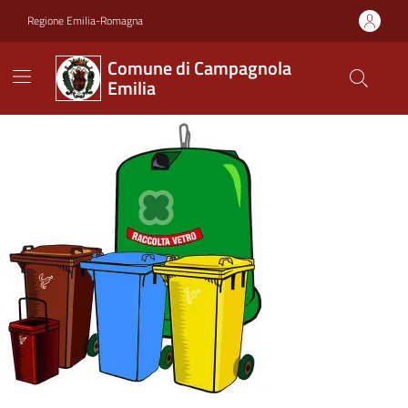
Vai ai contenuti
Vai al footer
Regione Emilia-Romagna
Comune di Campagnola
Emilia
Comune di Campagnola Emi
Contenuti in evidenza
Novità in evidenza