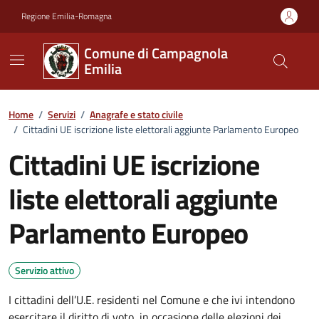
Vai ai contenuti
Vai al footer
Regione Emilia-Romagna
Comune di Campagnola
Emilia
Home
/
Servizi
/
Anagrafe e stato civile
/
Cittadini UE iscrizione liste elettorali aggiunte Parlamento Europeo
Cittadini UE iscrizione
liste elettorali aggiunte
Parlamento Europeo
Servizio attivo
I cittadini dell’U.E. residenti nel Comune e che ivi intendono
esercitare il diritto di voto, in occasione delle elezioni dei