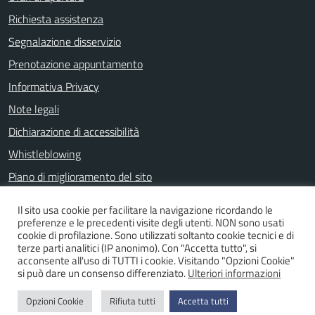
Richiesta assistenza
Segnalazione disservizio
Prenotazione appuntamento
Informativa Privacy
Note legali
Dichiarazione di accessibilità
Whistleblowing
Piano di miglioramento del sito
Il sito usa cookie per facilitare la navigazione ricordando le
preferenze e le precedenti visite degli utenti. NON sono usati
SEGUICI SU
cookie di profilazione. Sono utilizzati soltanto cookie tecnici e di
terze parti analitici (IP anonimo). Con "Accetta tutto", si
Facebook
acconsente all'uso di TUTTI i cookie. Visitando "Opzioni Cookie"
si può dare un consenso differenziato.
Ulteriori informazioni
Opzioni Cookie
Rifiuta tutti
Accetta tutti