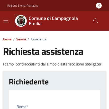
Vai ai contenuti
Vai al footer
Regione Emilia-Romagna
Comune di Campagnola
Emilia
Home
/
Servizi
/
Assistenza
Richiesta assistenza
I campi contraddistinti dal simbolo asterisco sono obbligatori.
Richiedente
Nome*