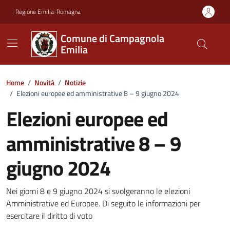
Vai ai contenuti
Vai al footer
Regione Emilia-Romagna
Comune di Campagnola
Emilia
Home
/
Novità
/
Notizie
/
Elezioni europee ed amministrative 8 – 9 giugno 2024
Elezioni europee ed
amministrative 8 – 9
giugno 2024
Dettagli della notizia
Nei giorni 8 e 9 giugno 2024 si svolgeranno le elezioni
Amministrative ed Europee. Di seguito le informazioni per
esercitare il diritto di voto