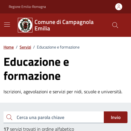
Vai ai contenuti
Vai al footer
Regione Emilia-Romagna
Comune di Campagnola
Emilia
Home
/
Servizi
/
Educazione e formazione
Educazione e
formazione
Iscrizioni, agevolazioni e servizi per nidi, scuole e università.
Esplora tutti i servizi
Cerca una parola chiave
Invio
17
servizi trovati in ordine alfabetico