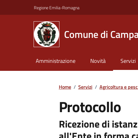
Vai ai contenuti
Vai al footer
Regione Emilia-Romagna
Comune di Campa
Amministrazione
Novità
Servizi
Home
/
Servizi
/
Agricoltura e pesc
Protocollo
Ricezione di istanz
all'Ente in forma 