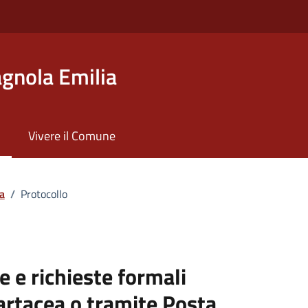
gnola Emilia
Vivere il Comune
a
/
Protocollo
e e richieste formali
cartacea o tramite Posta