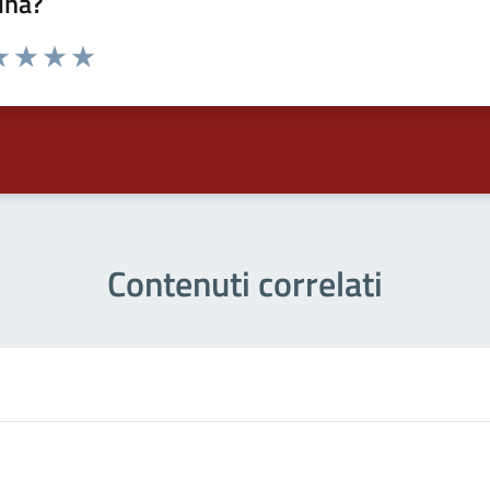
ina?
a 1 stelle su 5
luta 2 stelle su 5
Valuta 3 stelle su 5
Valuta 4 stelle su 5
Valuta 5 stelle su 5
Contenuti correlati