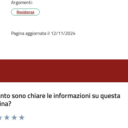
Argomenti:
Residenza
Pagina aggiornata il 12/11/2024
nto sono chiare le informazioni su questa
ina?
a 1 stelle su 5
luta 2 stelle su 5
Valuta 3 stelle su 5
Valuta 4 stelle su 5
Valuta 5 stelle su 5