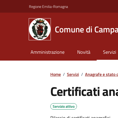
Vai ai contenuti
Vai al footer
Regione Emilia-Romagna
Comune di Campa
Amministrazione
Novità
Servizi
Home
/
Servizi
/
Anagrafe e stato c
Certificati an
Servizio attivo
Rilascio di certificati anagrafici