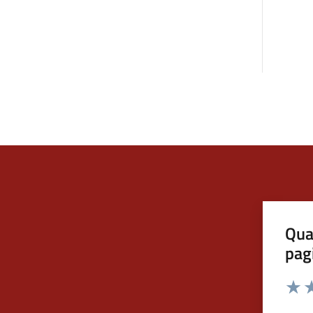
Qua
pag
Valut
Va