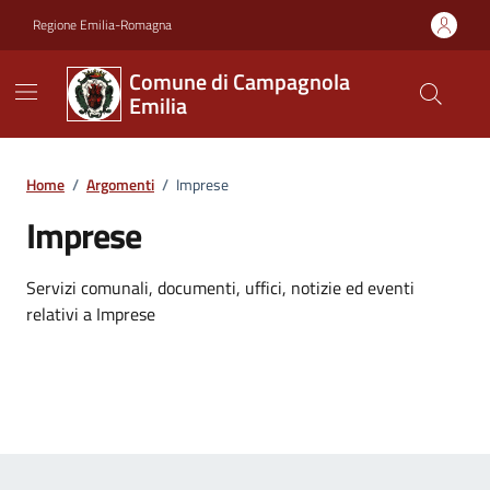
Vai ai contenuti
Vai al footer
Regione Emilia-Romagna
Comune di Campagnola
Emilia
Home
/
Argomenti
/
Imprese
Imprese
Dettagli dell'argomento
Servizi comunali, documenti, uffici, notizie ed eventi
relativi a Imprese