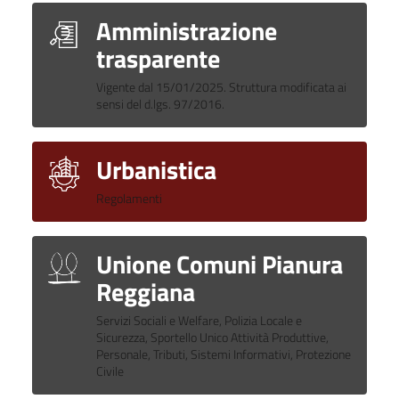
Amministrazione
trasparente
Vigente dal 15/01/2025. Struttura modificata ai
sensi del d.lgs. 97/2016.
Urbanistica
Regolamenti
Unione Comuni Pianura
Reggiana
Servizi Sociali e Welfare, Polizia Locale e
Sicurezza, Sportello Unico Attività Produttive,
Personale, Tributi, Sistemi Informativi, Protezione
Civile