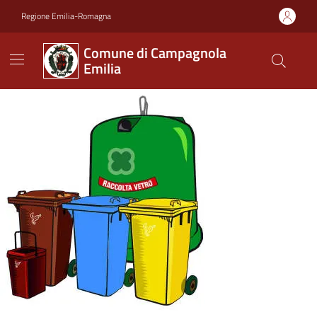
Vai ai contenuti
Vai al footer
Regione Emilia-Romagna
Comune di Campagnola
Emilia
Comune di Campagnola Emi
Contenuti in evidenza
Novità in evidenza