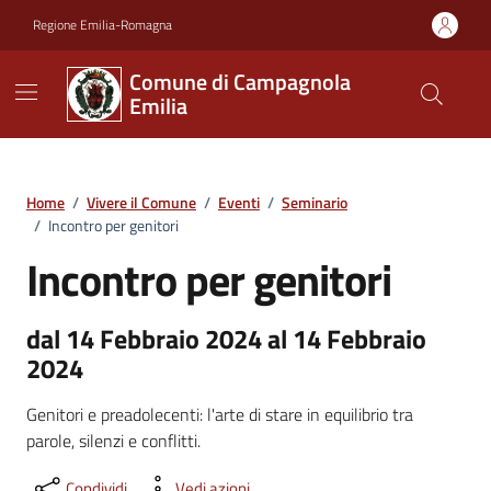
Vai ai contenuti
Vai al footer
Regione Emilia-Romagna
Comune di Campagnola
Emilia
Home
/
Vivere il Comune
/
Eventi
/
Seminario
/
Incontro per genitori
Incontro per genitori
dal 14 Febbraio 2024 al 14 Febbraio
2024
Genitori e preadolecenti: l'arte di stare in equilibrio tra
parole, silenzi e conflitti.
Condividi
Vedi azioni