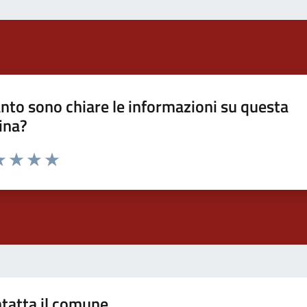
nto sono chiare le informazioni su questa
ina?
a 1 stelle su 5
luta 2 stelle su 5
Valuta 3 stelle su 5
Valuta 4 stelle su 5
Valuta 5 stelle su 5
tatta il comune