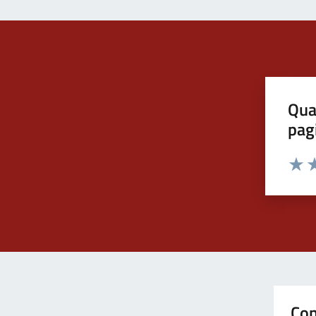
Qua
pag
Valut
Va
Con