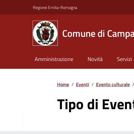
Vai ai contenuti
Vai al footer
Regione Emilia-Romagna
Comune di Campa
Amministrazione
Novità
Servizi
Home
/
Eventi
/
Evento culturale
Tipo di Even