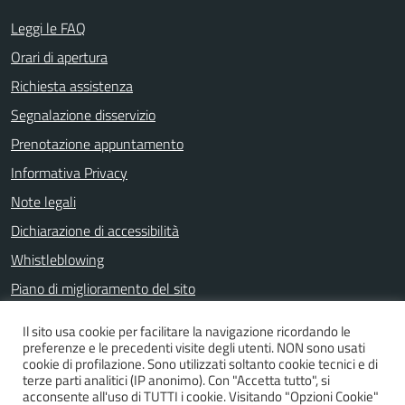
Leggi le FAQ
Orari di apertura
Richiesta assistenza
Segnalazione disservizio
Prenotazione appuntamento
Informativa Privacy
Note legali
Dichiarazione di accessibilità
Whistleblowing
Piano di miglioramento del sito
Il sito usa cookie per facilitare la navigazione ricordando le
preferenze e le precedenti visite degli utenti. NON sono usati
SEGUICI SU
cookie di profilazione. Sono utilizzati soltanto cookie tecnici e di
terze parti analitici (IP anonimo). Con "Accetta tutto", si
Facebook
acconsente all'uso di TUTTI i cookie. Visitando "Opzioni Cookie"