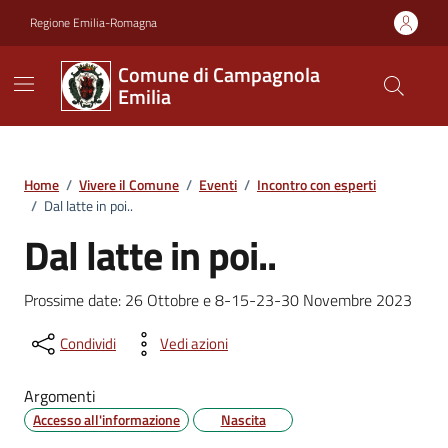
Vai ai contenuti
Vai al footer
Regione Emilia-Romagna
Comune di Campagnola
Emilia
Home
/
Vivere il Comune
/
Eventi
/
Incontro con esperti
/
Dal latte in poi..
Dal latte in poi..
Prossime date: 26 Ottobre e 8-15-23-30 Novembre 2023
Condividi
Vedi azioni
Argomenti
Accesso all'informazione
Nascita