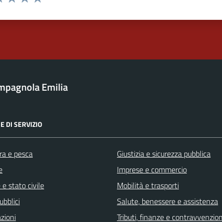
a 1 stelle su 5
luta 2 stelle su 5
Valuta 3 stelle su 5
Valuta 4 stelle su 5
Valuta 5 stelle su 5
mpagnola Emilia
E DI SERVIZIO
ra e pesca
Giustizia e sicurezza pubblica
e
Imprese e commercio
e stato civile
Mobilità e trasporti
ubblici
Salute, benessere e assistenza
zioni
Tributi, finanze e contravvenzion