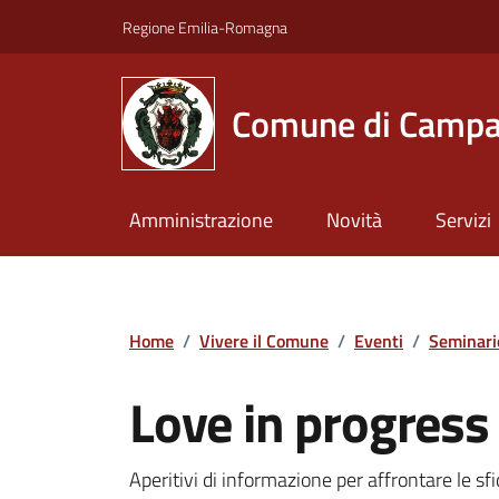
Vai ai contenuti
Vai al footer
Regione Emilia-Romagna
Comune di Campa
Amministrazione
Novità
Servizi
Home
/
Vivere il Comune
/
Eventi
/
Seminari
Love in progress
Aperitivi di informazione per affrontare le sfi