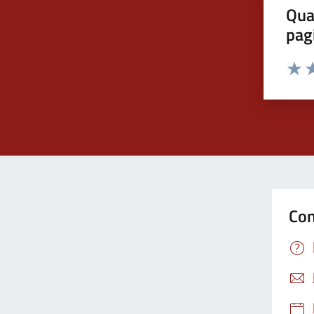
Qua
pag
Valut
Va
Con