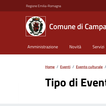
Vai ai contenuti
Vai al footer
Regione Emilia-Romagna
Comune di Campa
Amministrazione
Novità
Servizi
Home
/
Eventi
/
Evento culturale
Tipo di Even