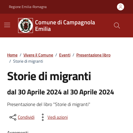
Vai ai contenuti
Vai al footer
Regione Emilia-Romagna
Comune di Campagnola
Emilia
Home
/
Vivere il Comune
/
Eventi
/
Presentazione libro
/
Storie di migranti
Storie di migranti
dal 30 Aprile 2024 al 30 Aprile 2024
Presentazione del libro "Storie di migranti"
Condividi
Vedi azioni
Argomenti