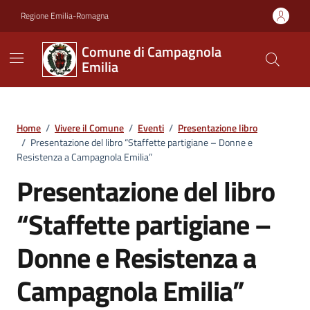
Vai ai contenuti
Vai al footer
Regione Emilia-Romagna
Comune di Campagnola
Emilia
Home
/
Vivere il Comune
/
Eventi
/
Presentazione libro
/
Presentazione del libro “Staffette partigiane – Donne e
Resistenza a Campagnola Emilia”
Presentazione del libro
“Staffette partigiane –
Donne e Resistenza a
Campagnola Emilia”