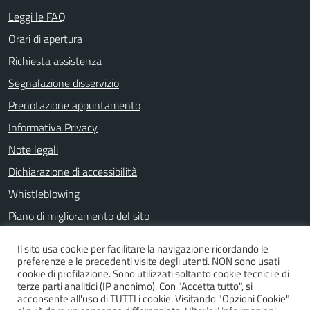
Leggi le FAQ
Orari di apertura
Richiesta assistenza
Segnalazione disservizio
Prenotazione appuntamento
Informativa Privacy
Note legali
Dichiarazione di accessibilità
Whistleblowing
Piano di miglioramento del sito
Il sito usa cookie per facilitare la navigazione ricordando le
preferenze e le precedenti visite degli utenti. NON sono usati
SEGUICI SU
cookie di profilazione. Sono utilizzati soltanto cookie tecnici e di
terze parti analitici (IP anonimo). Con "Accetta tutto", si
Facebook
acconsente all'uso di TUTTI i cookie. Visitando "Opzioni Cookie"