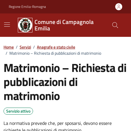
Vai ai contenuti
Vai al footer
Regione Emilia-Romagna
Comune di Campagnola
Emilia
Home
/
Servizi
/
Anagrafe e stato civile
/
Matrimonio – Richiesta di pubblicazioni di matrimonio
Matrimonio – Richiesta di
pubblicazioni di
matrimonio
Servizio attivo
La normativa prevede che, per sposarsi, devono essere
richieste le pubblicazioni di matrimonio.