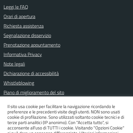
Leggi le FAQ
Orari di apertura
Richiesta assistenza
Segnalazione disservizio
Prenotazione appuntamento
Informativa Privacy
Note legali
Dichiarazione di accessibilità
Whistleblowing
Piano di miglioramento del sito
Il sito usa cookie per facilitare la navigazione ricordando le
preferenze e le precedenti visite degli utenti. NON sono usati
SEGUICI SU
cookie di profilazione. Sono utilizzati soltanto cookie tecnici e di
terze parti analitici (IP anonimo). Con "Accetta tutto", si
Facebook
acconsente all'uso di TUTTI i cookie. Visitando "Opzioni Cookie"