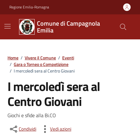
Vai ai contenuti
Vai al footer
Regione Emilia-Romagna
Comune di Campagnola
Emilia
Home
/
Vivere il Comune
/
Eventi
/
Gara o Torneo o Competizione
/
I mercoledì sera al Centro Giovani
I mercoledì sera al
Centro Giovani
Giochi e sfide alla Bi.CO
Condividi
Vedi azioni