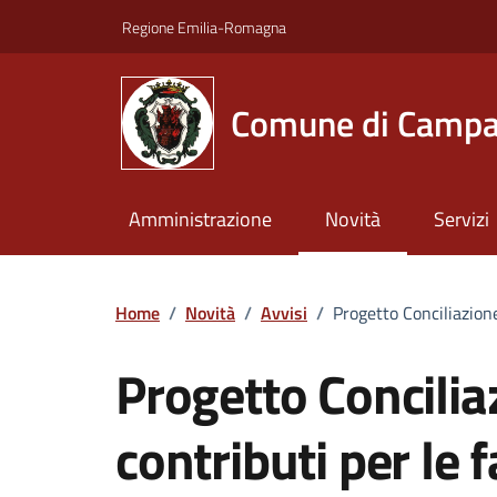
Vai ai contenuti
Vai al footer
Regione Emilia-Romagna
Comune di Campa
Amministrazione
Novità
Servizi
Home
/
Novità
/
Avvisi
/
Progetto Conciliazione
Progetto Concilia
contributi per le 