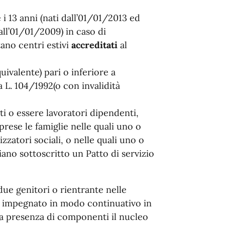
 i 13 anni (nati dall’01/01/2013 ed
dall’01/01/2009) in caso di
tano centri estivi
accreditati
al
ivalente) pari o inferiore a
a L. 104/1992(o con invalidità
i o essere lavoratori dipendenti,
rese le famiglie nelle quali uno o
zzatori sociali, o nelle quali uno o
iano sottoscritto un Patto di servizio
ue genitori o rientrante nelle
e è impegnato in modo continuativo in
lla presenza di componenti il nucleo