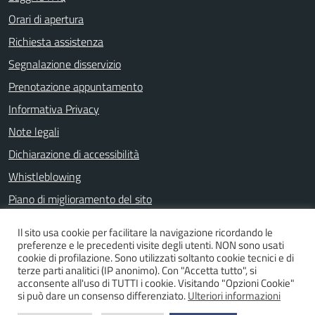
Orari di apertura
Richiesta assistenza
Segnalazione disservizio
Prenotazione appuntamento
Informativa Privacy
Note legali
Dichiarazione di accessibilità
Whistleblowing
Piano di miglioramento del sito
Il sito usa cookie per facilitare la navigazione ricordando le
preferenze e le precedenti visite degli utenti. NON sono usati
SEGUICI SU
cookie di profilazione. Sono utilizzati soltanto cookie tecnici e di
terze parti analitici (IP anonimo). Con "Accetta tutto", si
Facebook
acconsente all'uso di TUTTI i cookie. Visitando "Opzioni Cookie"
si può dare un consenso differenziato.
Ulteriori informazioni