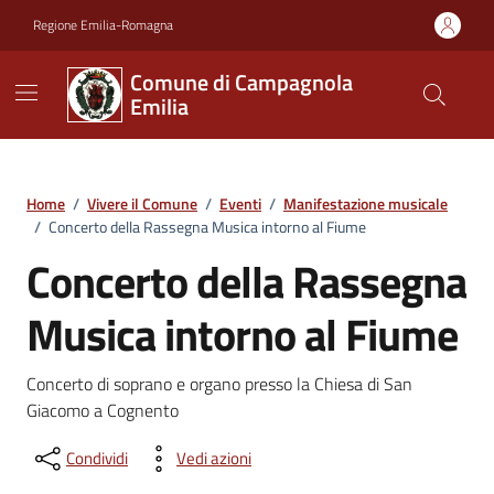
Vai ai contenuti
Vai al footer
Regione Emilia-Romagna
Comune di Campagnola
Emilia
Home
/
Vivere il Comune
/
Eventi
/
Manifestazione musicale
/
Concerto della Rassegna Musica intorno al Fiume
Concerto della Rassegna
Musica intorno al Fiume
Concerto di soprano e organo presso la Chiesa di San
Giacomo a Cognento
Condividi
Vedi azioni