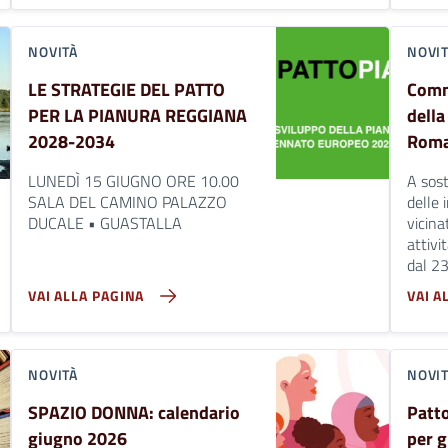
NOVITÀ
NOVI
LE STRATEGIE DEL PATTO
Comm
PER LA PIANURA REGGIANA
della
2028-2034
Roma
LUNEDÌ 15 GIUGNO ORE 10.00
A sost
SALA DEL CAMINO PALAZZO
delle 
DUCALE • GUASTALLA
vicina
attivi
dal 2
VAI ALLA PAGINA
VAI A
NOVITÀ
NOVI
SPAZIO DONNA: calendario
Patto
giugno 2026
per gl