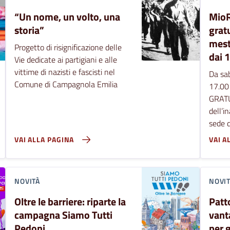
“Un nome, un volto, una
MioR
storia”
grat
mest
Progetto di risignificazione delle
dai 1
Vie dedicate ai partigiani e alle
vittime di nazisti e fascisti nel
Da sab
Comune di Campagnola Emilia
17.00 
GRATU
dell’i
sede d
VAI ALLA PAGINA
VAI A
NOVITÀ
NOVI
Oltre le barriere: riparte la
Patto
campagna Siamo Tutti
vanta
Pedoni
per g