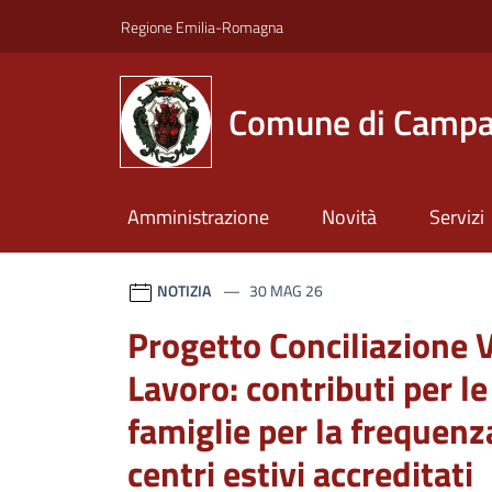
Vai ai contenuti
Vai al footer
Regione Emilia-Romagna
Comune di Campa
Amministrazione
Novità
Servizi
Comune di Campagnola
Contenuti in evidenza
Novità in evidenza
NOTIZIA
30 MAG 26
Progetto Conciliazione V
Lavoro: contributi per le
famiglie per la frequenz
centri estivi accreditati