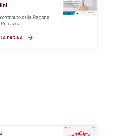
lini
 contributo della Regione
a Romagna
LLA PAGINA
TÀ