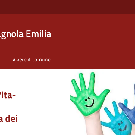
gnola Emilia
Vivere il Comune
 Emilia
ita-
a dei