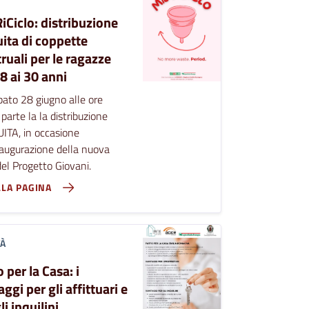
iCiclo: distribuzione
uita di coppette
ruali per le ragazze
8 ai 30 anni
ato 28 giugno alle ore
parte la la distribuzione
ITA, in occasione
naugurazione della nuova
el Progetto Giovani.
LLA PAGINA
TÀ
 per la Casa: i
ggi per gli affittuari e
li inquilini