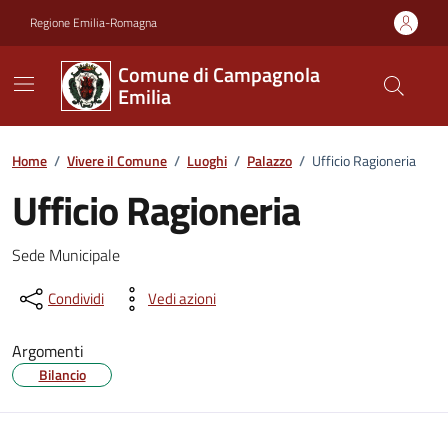
Vai ai contenuti
Vai al footer
Regione Emilia-Romagna
Comune di Campagnola
Emilia
Home
/
Vivere il Comune
/
Luoghi
/
Palazzo
/
Ufficio Ragioneria
Ufficio Ragioneria
Descrizione
Sede Municipale
Condividi
Vedi azioni
Argomenti
Bilancio