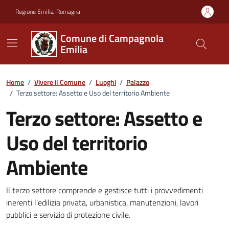
Vai ai contenuti
Vai al footer
Regione Emilia-Romagna
Comune di Campagnola
Emilia
Home
/
Vivere il Comune
/
Luoghi
/
Palazzo
/
Terzo settore: Assetto e Uso del territorio Ambiente
Terzo settore: Assetto e
Uso del territorio
Ambiente
Descrizione
Il terzo settore comprende e gestisce tutti i provvedimenti
inerenti l'edilizia privata, urbanistica, manutenzioni, lavori
pubblici e servizio di protezione civile.