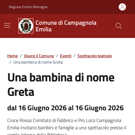
Vai ai contenuti
Vai al footer
Regione Emilia-Romagna
Comune di Campagnola
Emilia
Home
/
Vivere il Comune
/
Eventi
/
Spettacolo teatrale
/
Una bambina di nome Greta
Una bambina di nome
Greta
dal 16 Giugno 2026 al 16 Giugno 2026
Croce Rossa Comitato di Fabbrico e Pro Loco Campagnola
Emilia invitano bambini e famiglie a uno spettacolo presso il
cortile interno della Biblioteca