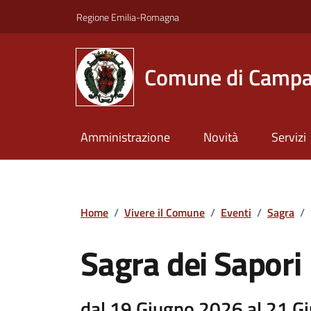
Vai ai contenuti
Vai al footer
Regione Emilia-Romagna
Comune di Campa
Amministrazione
Novità
Servizi
Home
/
Vivere il Comune
/
Eventi
/
Sagra
/
Sagra dei Sapori
dal 19 Giugno 2026 al 21 G