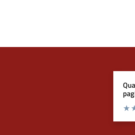
Qua
pag
Valut
Va