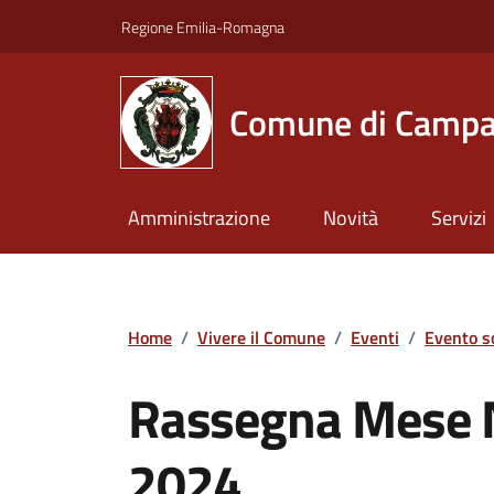
Vai ai contenuti
Vai al footer
Regione Emilia-Romagna
Comune di Campa
Amministrazione
Novità
Servizi
Home
/
Vivere il Comune
/
Eventi
/
Evento s
Rassegna Mese 
2024