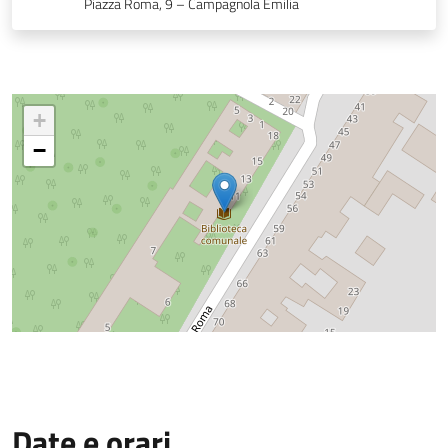
Piazza Roma, 9 – Campagnola Emilia
+
−
Date e orari