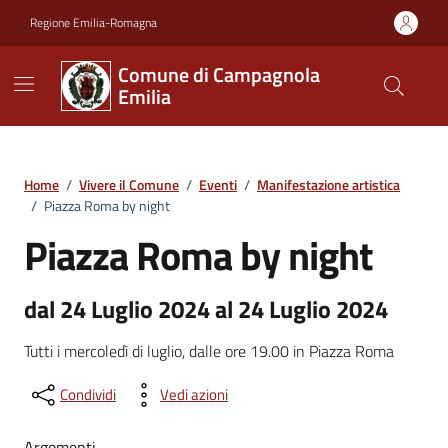
Vai ai contenuti
Vai al footer
Regione Emilia-Romagna
Comune di Campagnola
Emilia
Home
/
Vivere il Comune
/
Eventi
/
Manifestazione artistica
/
Piazza Roma by night
Piazza Roma by night
dal 24 Luglio 2024 al 24 Luglio 2024
Tutti i mercoledì di luglio, dalle ore 19.00 in Piazza Roma
Condividi
Vedi azioni
Argomenti