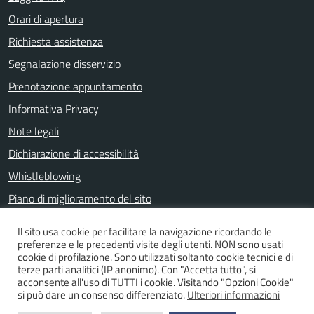
Orari di apertura
Richiesta assistenza
Segnalazione disservizio
Prenotazione appuntamento
Informativa Privacy
Note legali
Dichiarazione di accessibilità
Whistleblowing
Piano di miglioramento del sito
Il sito usa cookie per facilitare la navigazione ricordando le
preferenze e le precedenti visite degli utenti. NON sono usati
SEGUICI SU
cookie di profilazione. Sono utilizzati soltanto cookie tecnici e di
terze parti analitici (IP anonimo). Con "Accetta tutto", si
Facebook
acconsente all'uso di TUTTI i cookie. Visitando "Opzioni Cookie"
si può dare un consenso differenziato.
Ulteriori informazioni