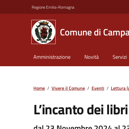
Vai ai contenuti
Vai al footer
Regione Emilia-Romagna
Comune di Campa
Amministrazione
Novità
Servizi
Home
/
Vivere il Comune
/
Eventi
/
Lettura (
L’incanto dei libri
dal 23 Novembre 2024 al 