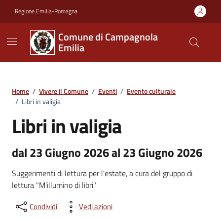
Vai ai contenuti
Vai al footer
Regione Emilia-Romagna
Comune di Campagnola
Emilia
Home
/
Vivere il Comune
/
Eventi
/
Evento culturale
/
Libri in valigia
Libri in valigia
dal 23 Giugno 2026 al 23 Giugno 2026
Suggerimenti di lettura per l'estate, a cura del gruppo di
lettura "M'illumino di libri"
Condividi
Vedi azioni