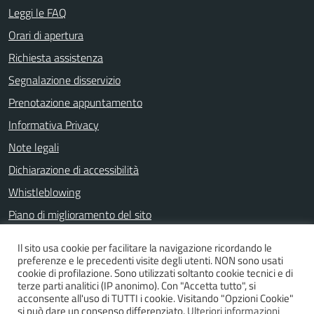
Leggi le FAQ
Orari di apertura
Richiesta assistenza
Segnalazione disservizio
Prenotazione appuntamento
Informativa Privacy
Note legali
Dichiarazione di accessibilità
Whistleblowing
Piano di miglioramento del sito
Il sito usa cookie per facilitare la navigazione ricordando le
preferenze e le precedenti visite degli utenti. NON sono usati
SEGUICI SU
cookie di profilazione. Sono utilizzati soltanto cookie tecnici e di
terze parti analitici (IP anonimo). Con "Accetta tutto", si
Facebook
acconsente all'uso di TUTTI i cookie. Visitando "Opzioni Cookie"
si può dare un consenso differenziato.
Ulteriori informazioni