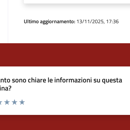
Ultimo aggiornamento:
13/11/2025, 17:36
nto sono chiare le informazioni su questa
ina?
a 1 stelle su 5
luta 2 stelle su 5
Valuta 3 stelle su 5
Valuta 4 stelle su 5
Valuta 5 stelle su 5