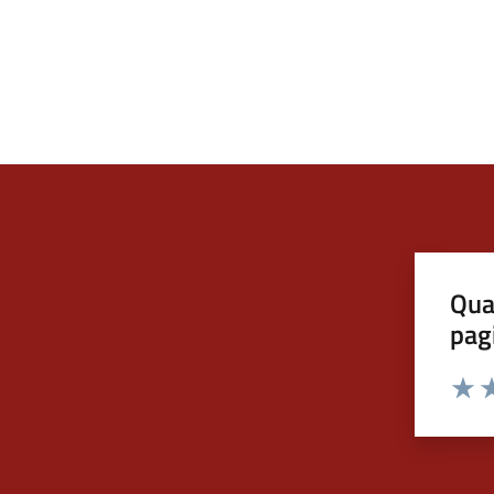
Qua
pag
Valut
Va