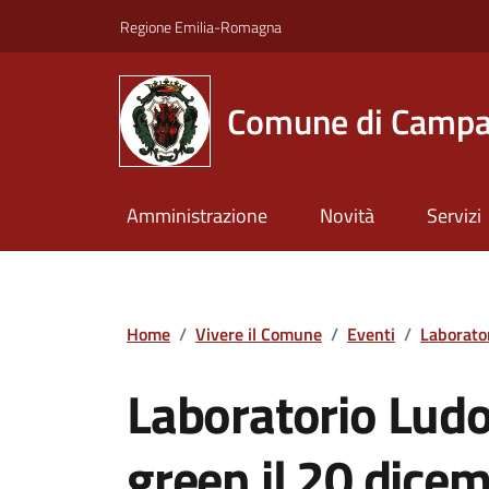
Vai ai contenuti
Vai al footer
Regione Emilia-Romagna
Comune di Campa
Amministrazione
Novità
Servizi
Home
/
Vivere il Comune
/
Eventi
/
Laborato
Laboratorio Ludo
green il 20 dice