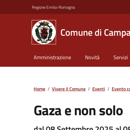
Vai ai contenuti
Vai al footer
Regione Emilia-Romagna
Comune di Campa
Amministrazione
Novità
Servizi
Home
/
Vivere il Comune
/
Eventi
/
Evento c
Gaza e non solo
dal 08 Settembre 2025 al 