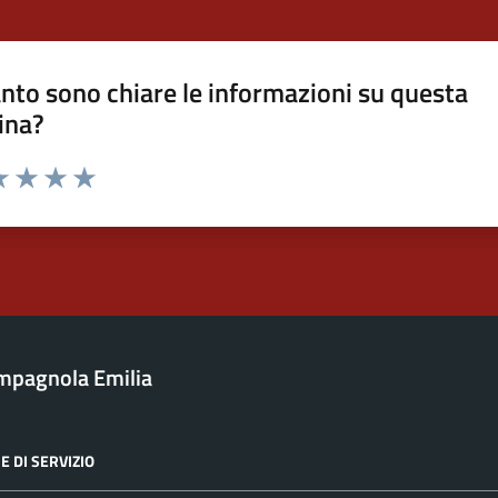
nto sono chiare le informazioni su questa
ina?
a 1 stelle su 5
luta 2 stelle su 5
Valuta 3 stelle su 5
Valuta 4 stelle su 5
Valuta 5 stelle su 5
mpagnola Emilia
E DI SERVIZIO