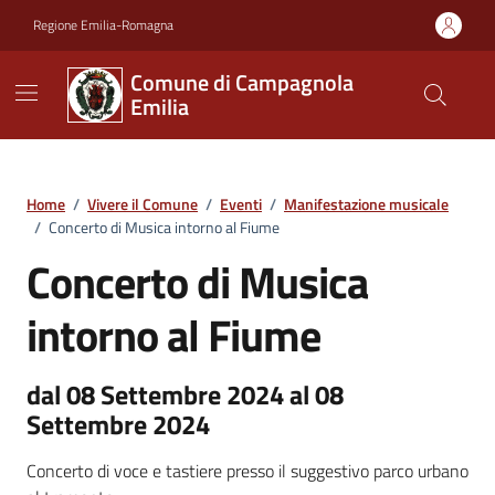
Vai ai contenuti
Vai al footer
Regione Emilia-Romagna
Comune di Campagnola
Emilia
Home
/
Vivere il Comune
/
Eventi
/
Manifestazione musicale
/
Concerto di Musica intorno al Fiume
Concerto di Musica
intorno al Fiume
dal 08 Settembre 2024 al 08
Settembre 2024
Concerto di voce e tastiere presso il suggestivo parco urbano