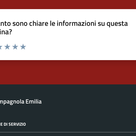
nto sono chiare le informazioni su questa
ina?
a 1 stelle su 5
luta 2 stelle su 5
Valuta 3 stelle su 5
Valuta 4 stelle su 5
Valuta 5 stelle su 5
mpagnola Emilia
E DI SERVIZIO