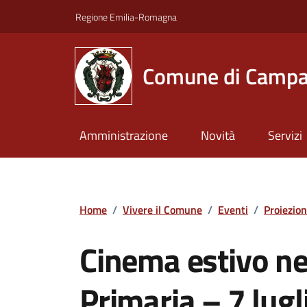
Vai ai contenuti
Vai al footer
Regione Emilia-Romagna
Comune di Campa
Amministrazione
Novità
Servizi
Home
/
Vivere il Comune
/
Eventi
/
Proiezio
Cinema estivo nel
Primaria – 7 lugl