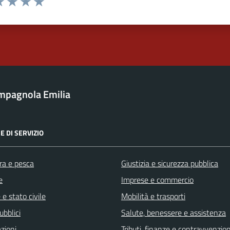
a 1 stelle su 5
luta 2 stelle su 5
Valuta 3 stelle su 5
Valuta 4 stelle su 5
Valuta 5 stelle su 5
mpagnola Emilia
E DI SERVIZIO
ra e pesca
Giustizia e sicurezza pubblica
e
Imprese e commercio
e stato civile
Mobilità e trasporti
ubblici
Salute, benessere e assistenza
zioni
Tributi, finanze e contravvenzion