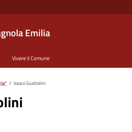
gnola Emilia
Vivere il Comune
ria”
/
Vasco Guaitolini
lini