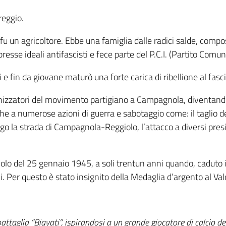
reggio.
fu un agricoltore. Ebbe una famiglia dalle radici salde, compo
presse ideali antifascisti e fece parte del P.C.I. (Partito Comuni
e fin da giovane maturò una forte carica di ribellione al fascis
nizzatori del movimento partigiano a Campagnola, diventando 
he a numerose azioni di guerra e sabotaggio come: il taglio dei 
ungo la strada di Campagnola-Reggiolo, l’attacco a diversi pres
nolo del 25 gennaio 1945, a soli trentun anni quando, caduto i
i. Per questo è stato insignito della Medaglia d’argento al Valo
attaglia “Biavati”, ispirandosi a un grande giocatore di calcio d