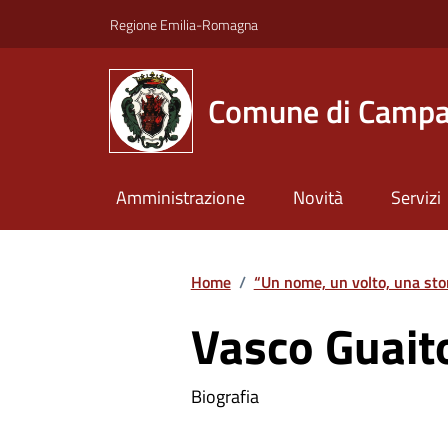
Vai ai contenuti
Vai al footer
Regione Emilia-Romagna
Comune di Campa
Amministrazione
Novità
Servizi
Home
/
“Un nome, un volto, una sto
Vasco Guaito
Biografia