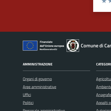
Valut
Va
Comune di Ca
AMMINISTRAZIONE
CATEGORI
Organi di governo
Agricoltu
Aree amministrative
Ambient
Uffici
Anagrafe 
Politici
Appalti p
Personale amministrativo
Autorizza