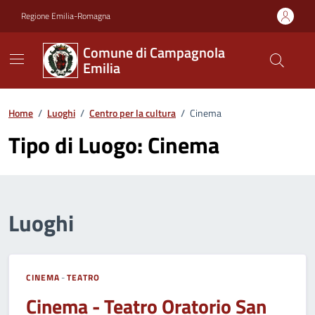
Vai ai contenuti
Vai al footer
Regione Emilia-Romagna
Comune di Campagnola
Emilia
Home
/
Luoghi
/
Centro per la cultura
/
Cinema
Tipo di Luogo:
Cinema
Luoghi
CINEMA
-
TEATRO
Cinema - Teatro Oratorio San