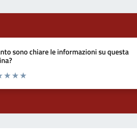
nto sono chiare le informazioni su questa
ina?
a 1 stelle su 5
luta 2 stelle su 5
Valuta 3 stelle su 5
Valuta 4 stelle su 5
Valuta 5 stelle su 5