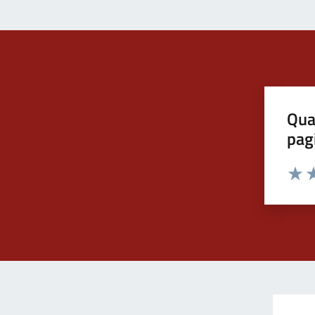
Qua
pag
Valut
Va