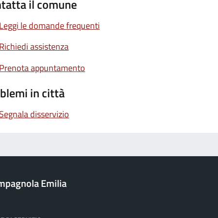
tatta il comune
Leggi le domande frequenti
Richiedi assistenza
Prenota appuntamento
blemi in città
Segnala disservizio
mpagnola Emilia