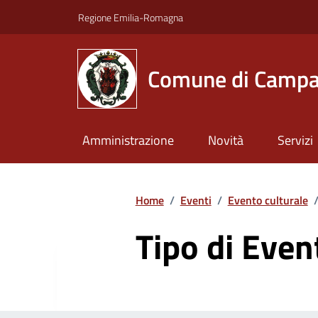
Vai ai contenuti
Vai al footer
Regione Emilia-Romagna
Comune di Campa
Amministrazione
Novità
Servizi
Home
/
Eventi
/
Evento culturale
Tipo di Even