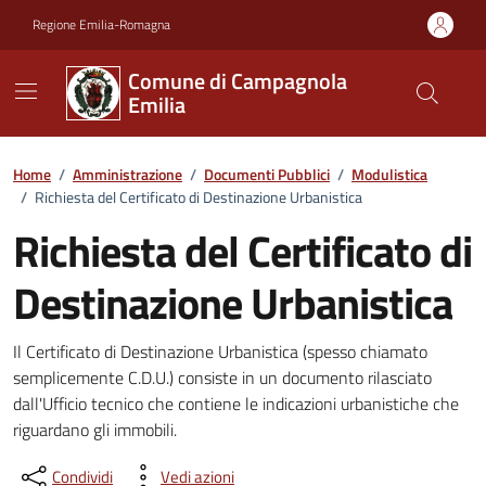
Vai ai contenuti
Vai al footer
Regione Emilia-Romagna
Comune di Campagnola
Emilia
Home
/
Amministrazione
/
Documenti Pubblici
/
Modulistica
/
Richiesta del Certificato di Destinazione Urbanistica
Richiesta del Certificato di
Destinazione Urbanistica
Dettagli del documento
Il Certificato di Destinazione Urbanistica (spesso chiamato
semplicemente C.D.U.) consiste in un documento rilasciato
dall'Ufficio tecnico che contiene le indicazioni urbanistiche che
riguardano gli immobili.
Condividi
Vedi azioni