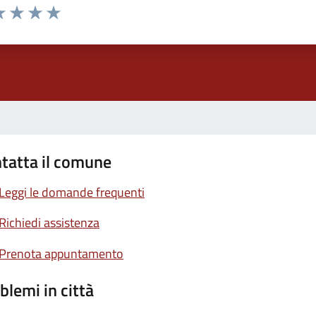
a 1 stelle su 5
luta 2 stelle su 5
Valuta 3 stelle su 5
Valuta 4 stelle su 5
Valuta 5 stelle su 5
tatta il comune
Leggi le domande frequenti
Richiedi assistenza
Prenota appuntamento
blemi in città