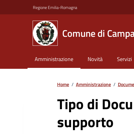
Vai ai contenuti
Vai al footer
Regione Emilia-Romagna
Comune di Campa
Amministrazione
Novità
Servizi
Home
/
Amministrazione
/
Documen
Tipo di Doc
supporto