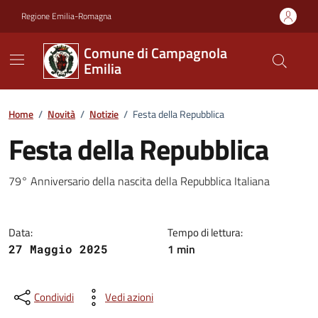
Vai ai contenuti
Vai al footer
Regione Emilia-Romagna
Comune di Campagnola
Emilia
Home
/
Novità
/
Notizie
/
Festa della Repubblica
Festa della Repubblica
Dettagli della notizia
79° Anniversario della nascita della Repubblica Italiana
Data:
Tempo di lettura:
1 min
27 Maggio 2025
Condividi
Vedi azioni