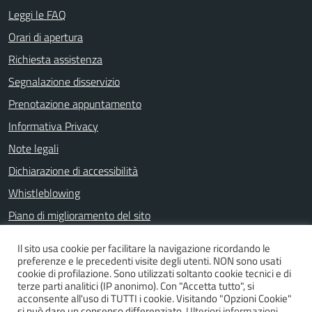
Leggi le FAQ
Orari di apertura
Richiesta assistenza
Segnalazione disservizio
Prenotazione appuntamento
Informativa Privacy
Note legali
Dichiarazione di accessibilità
Whistleblowing
Piano di miglioramento del sito
Il sito usa cookie per facilitare la navigazione ricordando le
preferenze e le precedenti visite degli utenti. NON sono usati
SEGUICI SU
cookie di profilazione. Sono utilizzati soltanto cookie tecnici e di
terze parti analitici (IP anonimo). Con "Accetta tutto", si
Facebook
acconsente all'uso di TUTTI i cookie. Visitando "Opzioni Cookie"
si può dare un consenso differenziato.
Ulteriori informazioni