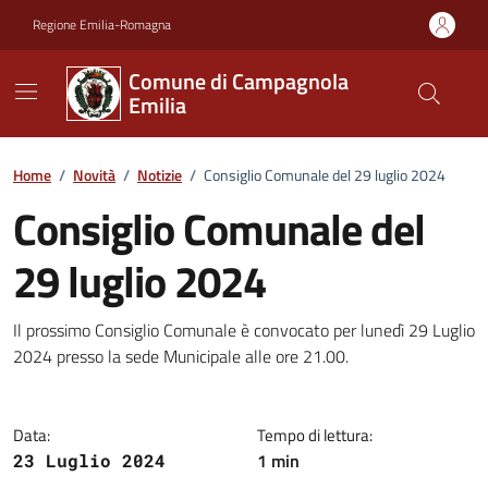
Vai ai contenuti
Vai al footer
Regione Emilia-Romagna
Comune di Campagnola
Emilia
Home
/
Novità
/
Notizie
/
Consiglio Comunale del 29 luglio 2024
Consiglio Comunale del
29 luglio 2024
Dettagli della notizia
Il prossimo Consiglio Comunale è convocato per lunedì 29 Luglio
2024 presso la sede Municipale alle ore 21.00.
Data:
Tempo di lettura:
1 min
23 Luglio 2024