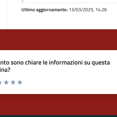
Ultimo aggiornamento:
13/03/2025, 14:26
nto sono chiare le informazioni su questa
ina?
a 1 stelle su 5
luta 2 stelle su 5
Valuta 3 stelle su 5
Valuta 4 stelle su 5
Valuta 5 stelle su 5