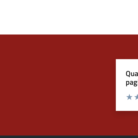
Qua
pag
Valut
Va