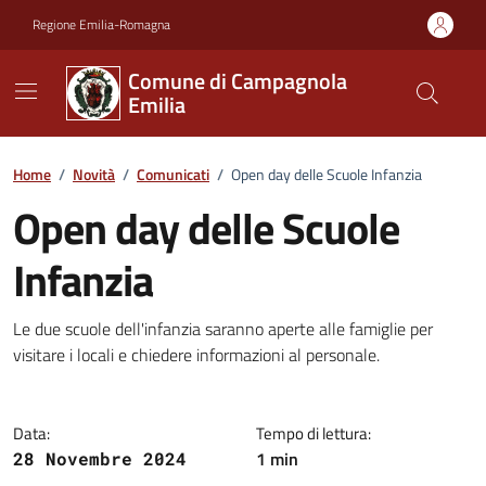
Vai ai contenuti
Vai al footer
Regione Emilia-Romagna
Comune di Campagnola
Emilia
Home
/
Novità
/
Comunicati
/
Open day delle Scuole Infanzia
Open day delle Scuole
Infanzia
Dettagli della notizia
Le due scuole dell'infanzia saranno aperte alle famiglie per
visitare i locali e chiedere informazioni al personale.
Data:
Tempo di lettura:
1 min
28 Novembre 2024