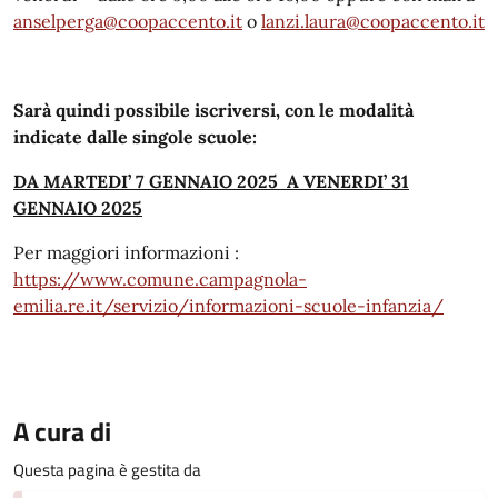
anselperga@coopaccento.it
o
lanzi.laura@coopaccento.it
Sarà quindi possibile iscriversi, con le modalità
indicate dalle singole scuole
:
DA MARTEDI’ 7 GENNAIO 2025
A VENERDI’ 31
GENNAIO 2025
Per maggiori informazioni :
https://www.comune.campagnola-
emilia.re.it/servizio/informazioni-scuole-infanzia/
A cura di
Questa pagina è gestita da