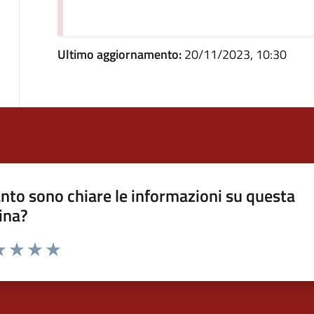
Ultimo aggiornamento:
20/11/2023, 10:30
nto sono chiare le informazioni su questa
ina?
a 1 stelle su 5
luta 2 stelle su 5
Valuta 3 stelle su 5
Valuta 4 stelle su 5
Valuta 5 stelle su 5