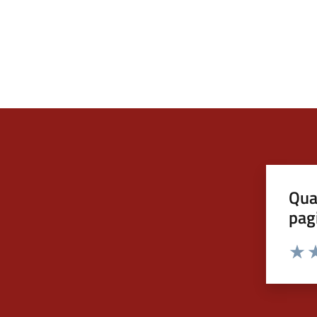
Qua
pag
Valut
Va