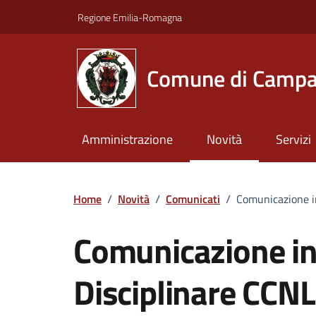
Vai ai contenuti
Vai al footer
Regione Emilia-Romagna
Comune di Campa
Amministrazione
Novità
Servizi
Home
/
Novità
/
Comunicati
/
Comunicazione i
Comunicazione in
Disciplinare CCNL