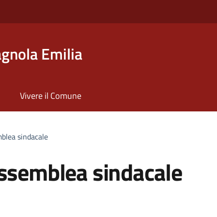
gnola Emilia
Vivere il Comune
mblea sindacale
Assemblea sindacale
a