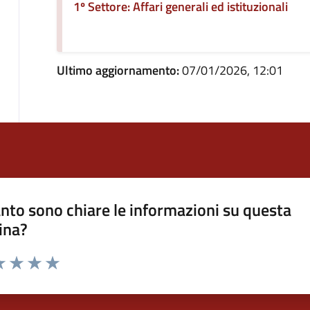
1º Settore: Affari generali ed istituzionali
Ultimo aggiornamento:
07/01/2026, 12:01
nto sono chiare le informazioni su questa
ina?
a 1 stelle su 5
luta 2 stelle su 5
Valuta 3 stelle su 5
Valuta 4 stelle su 5
Valuta 5 stelle su 5