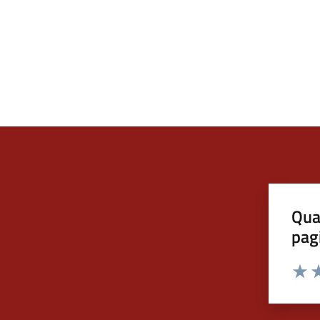
Qua
pag
Valut
Va