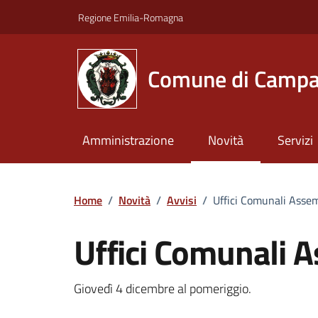
Vai ai contenuti
Vai al footer
Regione Emilia-Romagna
Comune di Campa
Amministrazione
Novità
Servizi
Home
/
Novità
/
Avvisi
/
Uffici Comunali Asse
Uffici Comunali 
Dettagli della notizi
Giovedì 4 dicembre al pomeriggio.