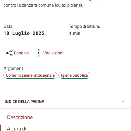
Dettagli della notizia
contro la zanzara comune (culex pipiens).
Data:
Tempo di lettura:
1 min
18 Luglio 2025
Condividi
Vedi azioni
Argomenti
Comunicazione istituzionale
Igiene pubblica
INDICE DELLA PAGINA
Descrizione
A cura di